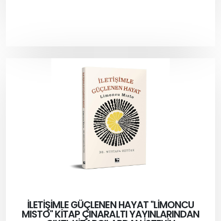
İLETİŞİMLE GÜÇLENEN HAYAT "LİMONCU
MISTO" KİTAP ÇINARALTI YAYINLARINDAN