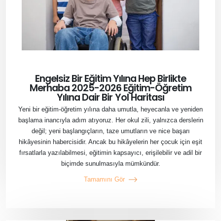
Engelsiz Bir Eğitim Yılına Hep Birlikte
Merhaba 2025-2026 Eğitim-Öğretim
Yılına Dair Bir Yol Haritası
Yeni bir eğitim-öğretim yılına daha umutla, heyecanla ve yeniden
başlama inancıyla adım atıyoruz. Her okul zili, yalnızca derslerin
değil; yeni başlangıçların, taze umutların ve nice başarı
hikâyesinin habercisidir. Ancak bu hikâyelerin her çocuk için eşit
fırsatlarla yazılabilmesi, eğitimin kapsayıcı, erişilebilir ve adil bir
biçimde sunulmasıyla mümkündür.
Tamamını Gör